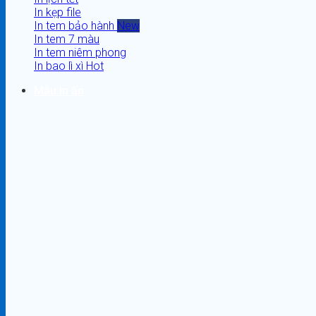
In kẹp file
In tem bảo hành
In tem 7 màu
In tem niêm phong
In bao lì xì
Mẫu in ấn