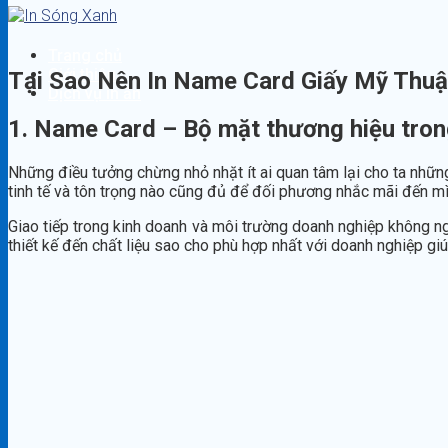
Trang chủ
Giới thiệu
Tại Sao Nên In Name Card Giấy Mỹ Thuậ
Dịch vụ in ấn
1. Name Card – Bộ mặt thương hiệu tron
Những điều tưởng chừng nhỏ nhặt ít ai quan tâm lại cho ta những 
tinh tế và tôn trọng nào cũng đủ để đối phương nhắc mãi đến m
Giao tiếp trong kinh doanh và môi trường doanh nghiệp không ngo
thiết kế đến chất liệu sao cho phù hợp nhất với doanh nghiệp g