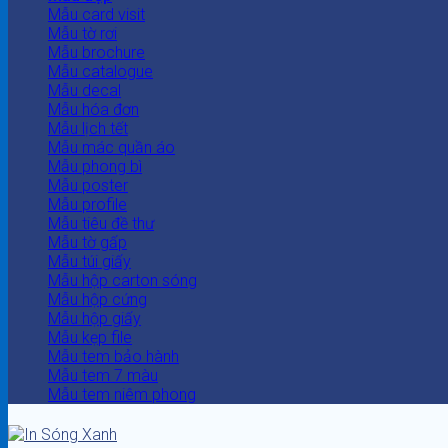
Mẫu card visit
Mẫu tờ rơi
Mẫu brochure
Mẫu catalogue
Mẫu decal
Mẫu hóa đơn
Mẫu lịch tết
Mẫu mác quần áo
Mẫu phong bì
Mẫu poster
Mẫu profile
Mẫu tiêu đề thư
Mẫu tờ gấp
Mẫu túi giấy
Mẫu hộp carton sóng
Mẫu hộp cứng
Mẫu hộp giấy
Mẫu kẹp file
Mẫu tem bảo hành
Mẫu tem 7 màu
Mẫu tem niêm phong